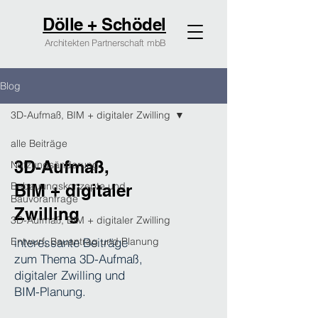
Dölle + Schödel
Architekten Partnerschaft mbB
Blog
3D-Aufmaß, BIM + digitaler Zwilling
alle Beiträge
3D-Aufmaß,
Nutzungsänderung
Bebauungskonzepte und
BIM + digitaler
Bauvoranfrage
Zwilling
3D-Aufmaß, BIM + digitaler Zwilling
Entwurf, Bauantrag und Planung
interessante Beiträge
zum Thema 3D-Aufmaß,
digitaler Zwilling und
BIM-Planung.